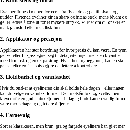
1. Konsistens og finish
Eyeliner finnes i mange former – fra flytende og gel til blyant og
pudder. Flytende eyeliner gir en skarp og intens strek, mens blyant og
gel er lettere å tone ut for et mykere uttrykk. Vurder om du ønsker en
matt, glansfull eller metallisk finish.
2. Applikator og presisjon
Applikatoren har stor betydning for hvor presis du kan være. En tynn
pensel eller filtspiss egner seg til detaljerte linjer, mens en blyant er
ideell for rask og enkel påføring. Hvis du er nybegynner, kan en skrå
pensel eller en fast spiss gjøre det lettere å kontrollere.
3. Holdbarhet og vannfasthet
Hvis du ønsker at eyelineren din skal holde hele dagen – eller natten –
kan du velge en vannfast formel. Den motstår fukt og svette, men
krever ofte en god sminkefjerner. Til daglig bruk kan en vanlig formel
være mer behagelig og lettere å fjerne.
4. Fargevalg
Sort er klassikeren, men brun, grå og fargede eyelinere kan gi et mer