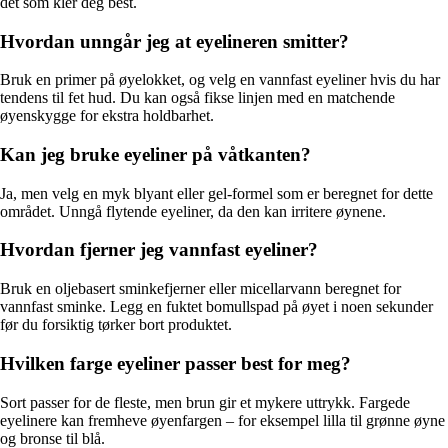
det som kler deg best.
Hvordan unngår jeg at eyelineren smitter?
Bruk en primer på øyelokket, og velg en vannfast eyeliner hvis du har
tendens til fet hud. Du kan også fikse linjen med en matchende
øyenskygge for ekstra holdbarhet.
Kan jeg bruke eyeliner på våtkanten?
Ja, men velg en myk blyant eller gel-formel som er beregnet for dette
området. Unngå flytende eyeliner, da den kan irritere øynene.
Hvordan fjerner jeg vannfast eyeliner?
Bruk en oljebasert sminkefjerner eller micellarvann beregnet for
vannfast sminke. Legg en fuktet bomullspad på øyet i noen sekunder
før du forsiktig tørker bort produktet.
Hvilken farge eyeliner passer best for meg?
Sort passer for de fleste, men brun gir et mykere uttrykk. Fargede
eyelinere kan fremheve øyenfargen – for eksempel lilla til grønne øyne
og bronse til blå.