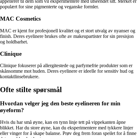
appellerer til dem som vil eksperimentere med utseendet sitt. Merket er
populært for sine pigmenterte og veganske formler.
MAC Cosmetics
MAC er kjent for profesjonell kvalitet og et stort utvalg av nyanser og
finish. Deres eyelinere brukes ofte av makeupartister for sin presisjon
og holdbarhet.
Clinique
Clinique fokuserer på allergitestede og parfymefrie produkter som er
skånsomme mot huden. Deres eyelinere er ideelle for sensitiv hud og
kontaktlinsebrukere.
Ofte stilte spørsmål
Hvordan velger jeg den beste eyelineren for min
øyeform?
Hvis du har små øyne, kan en tynn linje tett på vippekanten åpne
blikket. Har du store øyne, kan du eksperimentere med tykkere linjer
eller vinger for å skape balanse. Prøv deg frem foran speilet for å finne