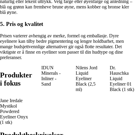
naturlig eller lekent uttrykk. Velg farge etter øyenfarge og anledning –
blå og grønn kan fremheve brune øyne, mens kobber og bronse kler
blå øyne.
5. Pris og kvalitet
Prisen varierer avhengig av merke, formel og emballasje. Dyre
eyelinere kan tilby bedre pigmentering og lengre holdbarhet, men
mange budsjettvennlige alternativer gir også flotte resultater. Det
viktigste er å finne en eyeliner som passer til din hudtype og dine
preferanser.
IDUN
Nilens Jord
Dr.
Minerals -
Liquid
Hauschka
Produkter
Inliner -
Eyeliner
Liquid
i fokus
Sand
Black (2,5
Eyeliner 01
ml)
Black (1 stk)
Jane Iredale
Mystikol
Powdered
Eyeliner Onyx
(1 stk)
Produktbeskrivelser