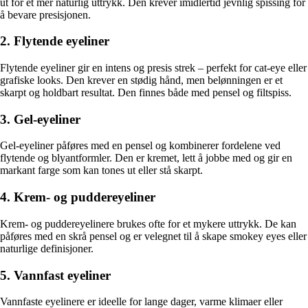
ut for et mer naturlig uttrykk. Den krever imidlertid jevnlig spissing for
å bevare presisjonen.
2. Flytende eyeliner
Flytende eyeliner gir en intens og presis strek – perfekt for cat-eye eller
grafiske looks. Den krever en stødig hånd, men belønningen er et
skarpt og holdbart resultat. Den finnes både med pensel og filtspiss.
3. Gel-eyeliner
Gel-eyeliner påføres med en pensel og kombinerer fordelene ved
flytende og blyantformler. Den er kremet, lett å jobbe med og gir en
markant farge som kan tones ut eller stå skarpt.
4. Krem- og puddereyeliner
Krem- og puddereyelinere brukes ofte for et mykere uttrykk. De kan
påføres med en skrå pensel og er velegnet til å skape smokey eyes eller
naturlige definisjoner.
5. Vannfast eyeliner
Vannfaste eyelinere er ideelle for lange dager, varme klimaer eller