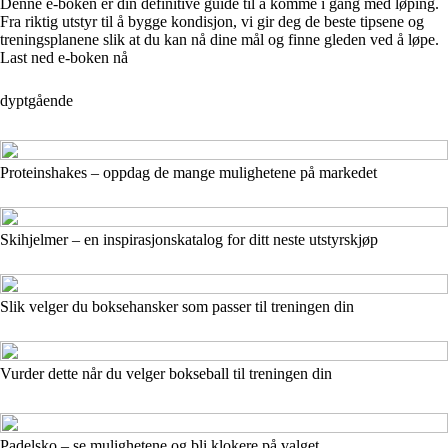
Denne e-boken er din definitive guide til å komme i gang med løping.
Fra riktig utstyr til å bygge kondisjon, vi gir deg de beste tipsene og
treningsplanene slik at du kan nå dine mål og finne gleden ved å løpe.
Last ned e-boken nå
dyptgående
Proteinshakes – oppdag de mange mulighetene på markedet
Skihjelmer – en inspirasjonskatalog for ditt neste utstyrskjøp
Slik velger du boksehansker som passer til treningen din
Vurder dette når du velger bokseball til treningen din
Padelsko – se mulighetene og bli klokere på valget