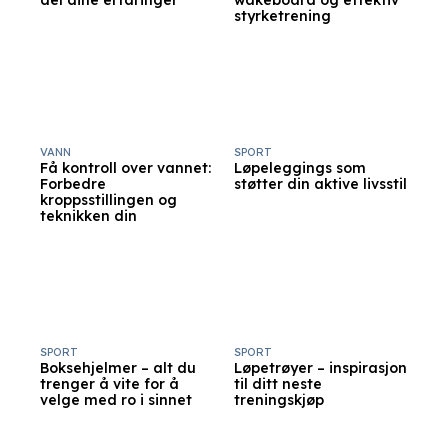
del dine erfaringer
wakeboard og effektiv
styrketrening
VANN
SPORT
Få kontroll over vannet:
Løpeleggings som
Forbedre
støtter din aktive livsstil
kroppsstillingen og
teknikken din
SPORT
SPORT
Boksehjelmer – alt du
Løpetrøyer – inspirasjon
trenger å vite for å
til ditt neste
velge med ro i sinnet
treningskjøp