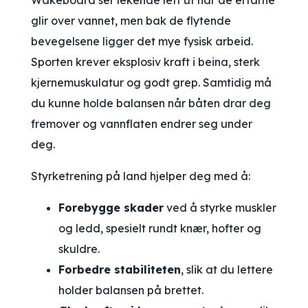
Wakeboard ser lekende lett ut når de erfarne
glir over vannet, men bak de flytende
bevegelsene ligger det mye fysisk arbeid.
Sporten krever eksplosiv kraft i beina, sterk
kjernemuskulatur og godt grep. Samtidig må
du kunne holde balansen når båten drar deg
fremover og vannflaten endrer seg under
deg.
Styrketrening på land hjelper deg med å:
Forebygge skader
ved å styrke muskler
og ledd, spesielt rundt knær, hofter og
skuldre.
Forbedre stabiliteten
, slik at du lettere
holder balansen på brettet.