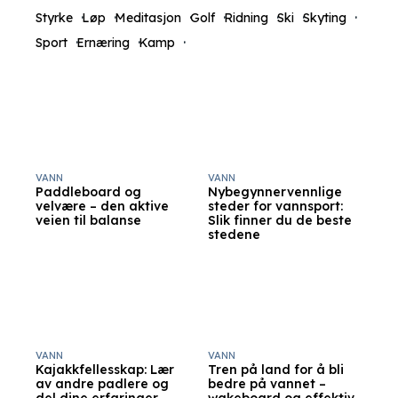
Styrke
Løp
Meditasjon
Golf
Ridning
Ski
Skyting
Sport
Ernæring
Kamp
VANN
VANN
Paddleboard og
Nybegynnervennlige
velvære – den aktive
steder for vannsport:
veien til balanse
Slik finner du de beste
stedene
VANN
VANN
Kajakkfellesskap: Lær
Tren på land for å bli
av andre padlere og
bedre på vannet –